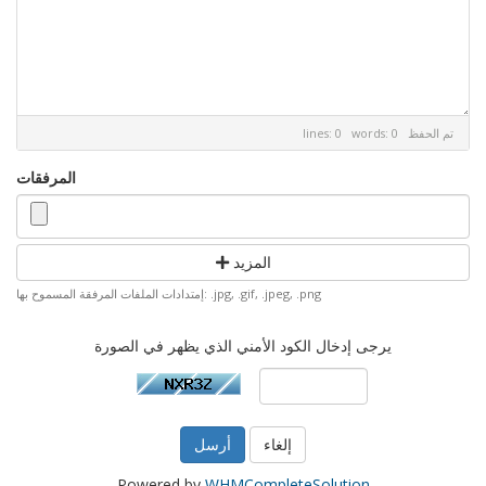
تم الحفظ
lines: 0 words: 0
المرفقات
المزيد
إمتدادات الملفات المرفقة المسموح بها: .jpg, .gif, .jpeg, .png
يرجى إدخال الكود الأمني الذي يظهر في الصورة
إلغاء
Powered by
WHMCompleteSolution