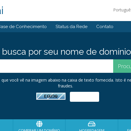
i
Portugu
Base de Conhecimento
Status da Rede
Contato
busca por seu nome de domínio pe
s que você vê na imagem abaixo na caixa de texto fornecida. Isto é ne
fraudes.
COMPRAR UM DOMÍNIO
HOSPEDAGEM
F